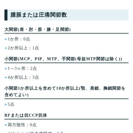
腫脹または圧痛関節数
大関節(肩・肘・股・膝・足関節)
1か所：0点
2か所以上：1点
小関節(MCP、PIP、MTP、手関節(母趾MTP関節は除く))
1～3ヶ所：2点
4か所以上：3点
小関節1か所以上を含めて10か所以上(顎、肩鎖、胸鎖関節を
含めてよい)
5点
RFまたは抗CCP抗体
両方陰性：0点