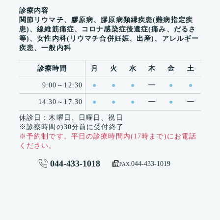
診療内容
関節リウマチ、膠原病、膠原病類縁疾患(難病指定疾
患)、線維筋痛症、コロナ感染症後遺症(痛み、だるさ
等)、女性内科(リウマチ合併妊娠、出産)、アレルギー
疾患、一般内科
診療時間
月
火
水
木
金
土
9:00～12:30
●
●
●
━
●
●
14:30～17:30
●
●
●
━
●
━
休診日：木曜日、日曜日、祝日
※診察時間の30分前に受付終了
※予約制です。平日の診療時間内(17時まで)にお電話
ください。
044-433-1018


044-433-1019
FAX.