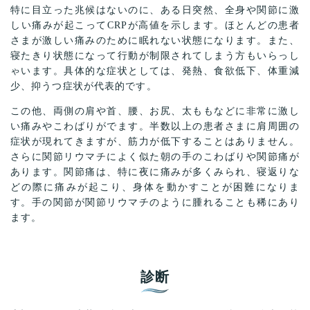
特に目立った兆候はないのに、ある日突然、全身や関節に激
しい痛みが起こってCRPが高値を示します。ほとんどの患者
さまが激しい痛みのために眠れない状態になります。また、
寝たきり状態になって行動が制限されてしまう方もいらっし
ゃいます。具体的な症状としては、発熱、食欲低下、体重減
少、抑うつ症状が代表的です。
この他、両側の肩や首、腰、お尻、太ももなどに非常に激し
い痛みやこわばりがでます。半数以上の患者さまに肩周囲の
症状が現れてきますが、筋力が低下することはありません。
さらに関節リウマチによく似た朝の手のこわばりや関節痛が
あります。関節痛は、特に夜に痛みが多くみられ、寝返りな
どの際に痛みが起こり、身体を動かすことが困難になりま
す。手の関節が関節リウマチのように腫れることも稀にあり
ます。
診断