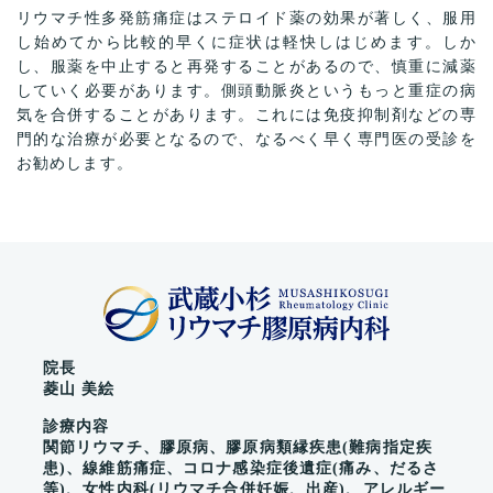
リウマチ性多発筋痛症はステロイド薬の効果が著しく、服用
し始めてから比較的早くに症状は軽快しはじめます。しか
し、服薬を中止すると再発することがあるので、慎重に減薬
していく必要があります。側頭動脈炎というもっと重症の病
気を合併することがあります。これには免疫抑制剤などの専
門的な治療が必要となるので、なるべく早く専門医の受診を
お勧めします。
院長
菱山 美絵
診療内容
関節リウマチ、膠原病、膠原病類縁疾患(難病指定疾
患)、線維筋痛症、コロナ感染症後遺症(痛み、だるさ
等)、女性内科(リウマチ合併妊娠、出産)、アレルギー