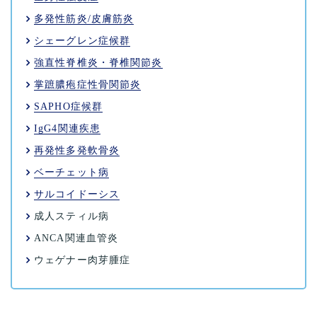
多発性筋炎/皮膚筋炎
シェーグレン症候群
強直性脊椎炎・脊椎関節炎
掌蹠膿疱症性骨関節炎
SAPHO症候群
IgG4関連疾患
再発性多発軟骨炎
ベーチェット病
サルコイドーシス
成人スティル病
ANCA関連血管炎
ウェゲナー肉芽腫症