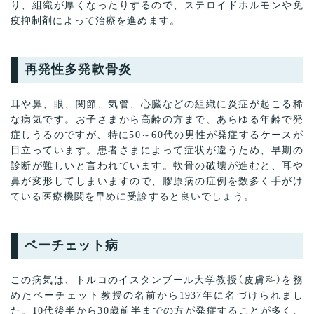
り、組織が厚くなったりするので、ステロイドホルモンや免
疫抑制剤によって治療を進めます。
再発性多発軟骨炎
耳や鼻、眼、関節、気管、心臓などの組織に炎症が起こる稀
な病気です。お子さまから高齢の方まで、あらゆる年齢で発
症しうるのですが、特に50～60代の男性が発症するケースが
目立っています。患者さまによって症状が違うため、早期の
診断が難しいと言われています。軟骨の破壊が進むと、耳や
鼻が変形してしまいますので、膠原病の症例を数多く手がけ
ている医療機関を早めに受診すると良いでしょう。
ベーチェット病
この病気は、トルコのイスタンブール大学教授（皮膚科）を務
めたベーチェット教授の名前から1937年に名づけられまし
た。10代後半から30歳前半までの方が発症することが多く、