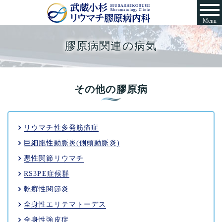
Menu
膠原病関連の病気
その他の膠原病
リウマチ性多発筋痛症
巨細胞性動脈炎(側頭動脈炎)
悪性関節リウマチ
RS3PE症候群
乾癬性関節炎
全身性エリテマトーデス
全身性強皮症