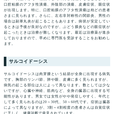
口腔粘膜のアフタ性潰瘍、外陰部の潰瘍、皮膚症状、眼症状
が出現します。特に、口腔粘膜のアフタ性潰瘍は殆どの患者
さまに見られます。さらに、左右非対称性の関節炎、男性の
場合は副睾丸炎が起こることもあります。病状が安定してい
るときは予後が良好なのですが、ぶどう膜炎などの眼症状が
起こったときは治療が難しくなります。最近は治療薬が進歩
しておりますので、早めに専門医を受診することをお勧めし
ます。
サルコイドーシス
サルコイドーシスは肉芽腫という結節が全身に出現する病気
です。胸部のリンパ節、肺や眼、皮膚に多く見られますが、
病気の起こる部位は人によって異なります。数としては少な
いですが、心臓や神経、筋肉など、全身の臓器に出現する可
能性があります。男女では女性がやや発症しやすく、年代と
して多く見られるのは20～30代、50～60代です。症状は臓器
によって異なりますが、3割～4割程度の患者さんは自覚症状
に乏しく、健康診断で発見されています。